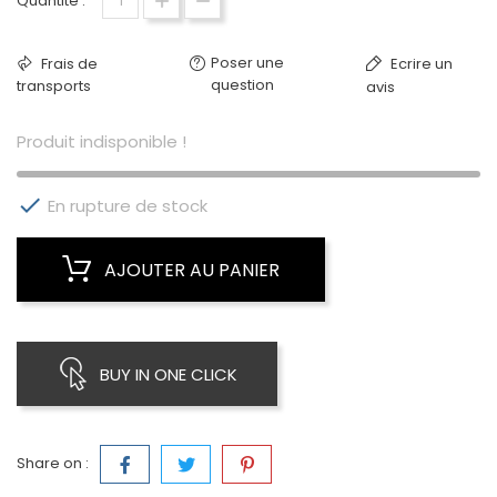
Quantité :
Poser une
Frais de
Ecrire un
question
transports
avis
Produit indisponible !

En rupture de stock
AJOUTER AU PANIER
BUY IN ONE CLICK
Share on :