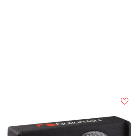
APERÇU RAPIDE
CAISSON DE BASS 25CM...
Prix
319,90 €
AJOUTER AU PANIER