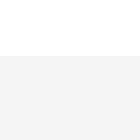




