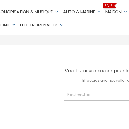
SALE
SONORISATION & MUSIQUE
keyboard_arrow_down
AUTO & MARINE
keyboard_arrow_down
MAISON
keyboard_arrow_down
HONIE
keyboard_arrow_down
ELECTROMÉNAGER
keyboard_arrow_down
Veuillez nous excuser pour 
Effectuez une nouvelle 