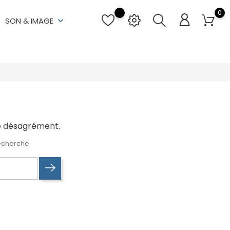
0
SON & IMAGE
keyboard_arrow_down
le désagrément.
recherche